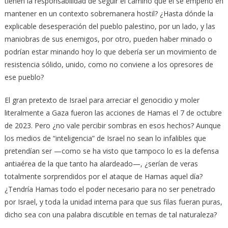
tienen la responsabilidad de seguir el camino que él se empeñó en
mantener en un contexto sobremanera hostil? ¿Hasta dónde la
explicable desesperación del pueblo palestino, por un lado, y las
maniobras de sus enemigos, por otro, pueden haber minado o
podrían estar minando hoy lo que debería ser un movimiento de
resistencia sólido, unido, como no conviene a los opresores de
ese pueblo?
El gran pretexto de Israel para arreciar el genocidio y moler
literalmente a Gaza fueron las acciones de Hamas el 7 de octubre
de 2023. Pero ¿no vale percibir sombras en esos hechos? Aunque
los medios de “inteligencia” de Israel no sean lo infalibles que
pretendían ser —como se ha visto que tampoco lo es la defensa
antiaérea de la que tanto ha alardeado—, ¿serían de veras
totalmente sorprendidos por el ataque de Hamas aquel día?
¿Tendría Hamas todo el poder necesario para no ser penetrado
por Israel, y toda la unidad interna para que sus filas fueran puras,
dicho sea con una palabra discutible en temas de tal naturaleza?