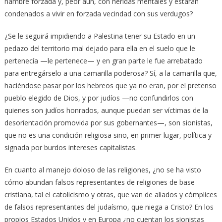
hambre forzada y, peor aún, con heridas mentales y estarán
condenados a vivir en forzada vecindad con sus verdugos?
¿Se le seguirá impidiendo a Palestina tener su Estado en un
pedazo del territorio mal dejado para ella en el suelo que le
pertenecía —le pertenece— y en gran parte le fue arrebatado
para entregárselo a una camarilla poderosa? Sí, a la camarilla que,
haciéndose pasar por los hebreos que ya no eran, por el pretenso
pueblo elegido de Dios, y por judíos —no confundirlos con
quienes son judíos honrados, aunque puedan ser víctimas de la
desorientación promovida por sus gobernantes—, son sionistas,
que no es una condición religiosa sino, en primer lugar, política y
signada por burdos intereses capitalistas.
En cuanto al manejo doloso de las religiones, ¿no se ha visto
cómo abundan falsos representantes de religiones de base
cristiana, tal el catolicismo y otras, que van de aliados y cómplices
de falsos representantes del judaísmo, que niega a Cristo? En los
propios Estados Unidos y en Europa ¿no cuentan los sionistas