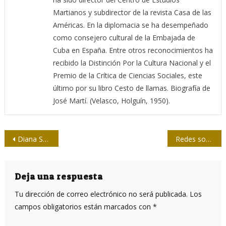
Martianos y subdirector de la revista Casa de las
Américas. En la diplomacia se ha desempeñado
como consejero cultural de la Embajada de
Cuba en España. Entre otros reconocimientos ha
recibido la Distinción Por la Cultura Nacional y el
Premio de la Crítica de Ciencias Sociales, este
último por su libro Cesto de llamas. Biografía de
José Martí. (Velasco, Holguín, 1950).
Navegación
Diana Sacayán, ¡Presente!
Redes sociales, la conexión entre algoritmo, imperio y Estado
de
entradas
Deja una respuesta
Tu dirección de correo electrónico no será publicada.
Los
campos obligatorios están marcados con
*