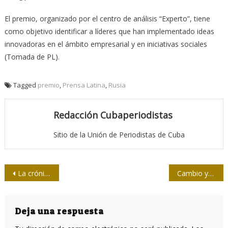
El premio, organizado por el centro de análisis “Experto”, tiene
como objetivo identificar a líderes que han implementado ideas
innovadoras en el ámbito empresarial y en iniciativas sociales
(Tomada de PL).
Tagged
premio
,
Prensa Latina
,
Rusia
Redacción Cubaperiodistas
Sitio de la Unión de Periodistas de Cuba
Navegación
La crónica según Licitra: tiempo, carisma y resistencia
Cambio y levadura al experimento en la prensa
de
entradas
Deja una respuesta