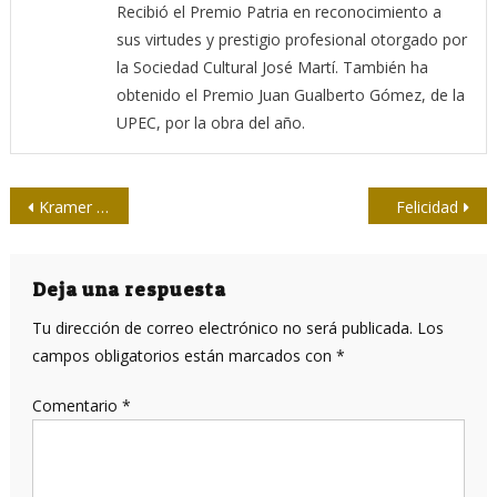
Recibió el Premio Patria en reconocimiento a
sus virtudes y prestigio profesional otorgado por
la Sociedad Cultural José Martí. También ha
obtenido el Premio Juan Gualberto Gómez, de la
UPEC, por la obra del año.
Navegación
Kramer contra Kramer: la IA detecta sus trampas
Felicidad
de
entradas
Deja una respuesta
Tu dirección de correo electrónico no será publicada.
Los
campos obligatorios están marcados con
*
Comentario
*