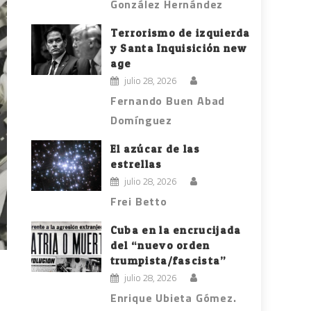
González Hernández
Terrorismo de izquierda
y Santa Inquisición new
age
julio 28, 2026
Fernando Buen Abad
Domínguez
El azúcar de las
estrellas
julio 28, 2026
Frei Betto
Cuba en la encrucijada
del “nuevo orden
trumpista/fascista”
julio 28, 2026
Enrique Ubieta Gómez.