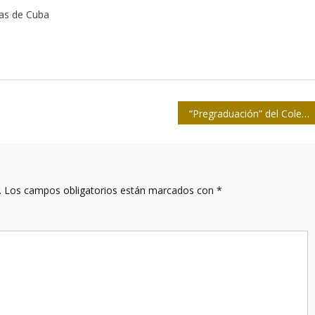
tas de Cuba
“Pregraduación” del Colegio en la Casa de la Prensa
.
Los campos obligatorios están marcados con
*