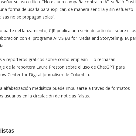
 enseñar su uso crítico. “No es una campaña contra la IA”, señaló Dust
 una forma de usarla para explicar, de manera sencilla y sin esfuerzo
alsas no se propagan solas”.
parte del lanzamiento, CJR publica una serie de artículos sobre el u
aboración con el programa AIMS (AI for Media and Storytelling/ IA pa
ia.
ivos y reporteros gráficos sobre cómo emplean —o rechazan—
aje de la reportera Laura Preston sobre el uso de ChatGPT para
Tow Center for Digital Journalism de Columbia.
alfabetización mediática puede impulsarse a través de formatos
s usuarios en la circulación de noticias falsas.
istas