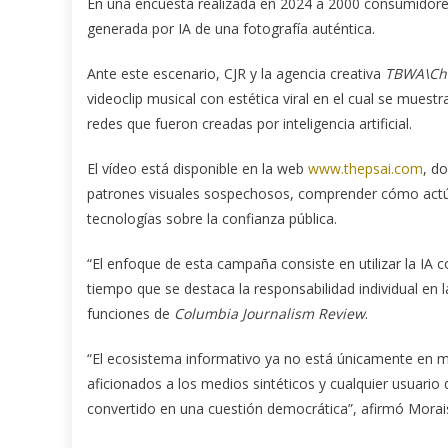
En una encuesta realizada en 2024 a 2000 consumidores
generada por IA de una fotografía auténtica.
Ante este escenario, CJR y la agencia creativa
TBWA\Chi
videoclip musical con estética viral en el cual se mu
redes que fueron creadas por inteligencia artificial.
El vídeo está disponible en la web
www.thepsai.com
, d
patrones visuales sospechosos, comprender cómo actú
tecnologías sobre la confianza pública.
“El enfoque de esta campaña consiste en utilizar la I
tiempo que se destaca la responsabilidad individual en l
funciones de
Columbia Journalism Review
.
“El ecosistema informativo ya no está únicamente en m
aficionados a los medios sintéticos y cualquier usuario
convertido en una cuestión democrática”, afirmó Morai