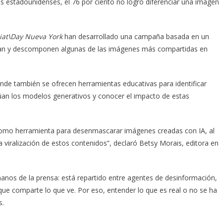
 estadounidenses, el 76 por ciento no logró diferenciar una imagen
at\Day Nueva York
han desarrollado una campaña basada en un
estran y descomponen algunas de las imágenes más compartidas en
onde también se ofrecen herramientas educativas para identificar
an los modelos generativos y conocer el impacto de estas
A como herramienta para desenmascarar imágenes creadas con IA, al
a viralización de estos contenidos”, declaró Betsy Morais, editora en
anos de la prensa: está repartido entre agentes de desinformación,
 que comparte lo que ve. Por eso, entender lo que es real o no se ha
s.