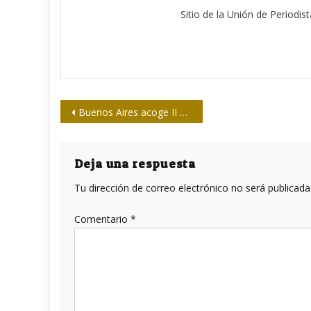
Sitio de la Unión de Periodis
Navegación
Buenos Aires acoge II Conferencia Internacional de Periodistas y Medios Solidarios con la Causa Saharaui
de
entradas
Deja una respuesta
Tu dirección de correo electrónico no será publicada
Comentario
*