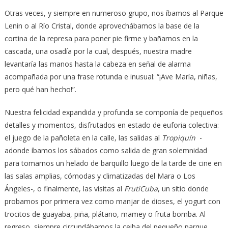
Otras veces, y siempre en numeroso grupo, nos íbamos al Parque
Lenin o al Río Cristal, donde aprovechábamos la base de la
cortina de la represa para poner pie firme y bañarnos en la
cascada, una osadía por la cual, después, nuestra madre
levantaría las manos hasta la cabeza en señal de alarma
acompañada por una frase rotunda e inusual: “¡Ave María, niñas,
pero qué han hecho!”.
Nuestra felicidad expandida y profunda se componía de pequeños
detalles y momentos, disfrutados en estado de euforia colectiva:
el juego de la pañoleta en la calle, las salidas al
Tropiquín
-
adonde íbamos los sábados como salida de gran solemnidad
para tomarnos un helado de barquillo luego de la tarde de cine en
las salas amplias, cómodas y climatizadas del Mara o Los
Ángeles-, o finalmente, las visitas al
FrutiCuba
, un sitio donde
probamos por primera vez como manjar de dioses, el yogurt con
trocitos de guayaba, piña, plátano, mamey o fruta bomba. Al
regreso, siempre circundábamos la ceiba del pequeño parque