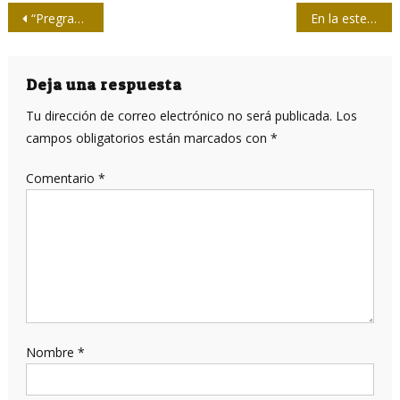
Navegación
“Pregraduación” del Colegio en la Casa de la Prensa
En la estela de otro mayo
de
entradas
Deja una respuesta
Tu dirección de correo electrónico no será publicada.
Los
campos obligatorios están marcados con
*
Comentario
*
Nombre
*