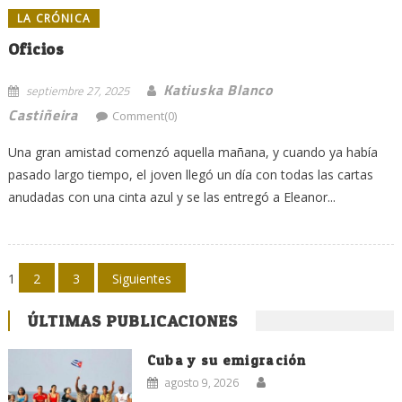
LA CRÓNICA
Oficios
Katiuska Blanco
septiembre 27, 2025
Castiñeira
Comment(0)
Una gran amistad comenzó aquella mañana, y cuando ya había
pasado largo tiempo, el joven llegó un día con todas las cartas
anudadas con una cinta azul y se las entregó a Eleanor...
Navegación
1
2
3
Siguientes
de
ÚLTIMAS PUBLICACIONES
entradas
Cuba y su emigración
agosto 9, 2026