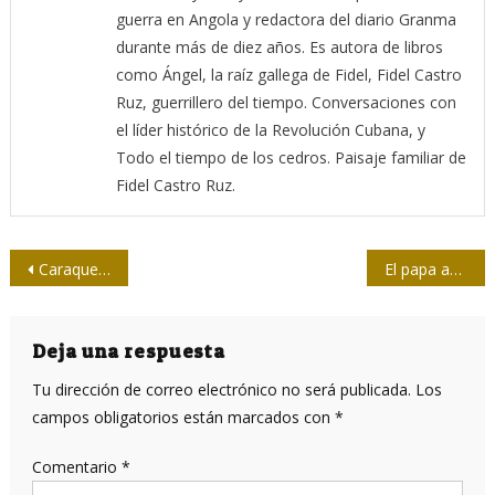
guerra en Angola y redactora del diario Granma
durante más de diez años. Es autora de libros
como Ángel, la raíz gallega de Fidel, Fidel Castro
Ruz, guerrillero del tiempo. Conversaciones con
el líder histórico de la Revolución Cubana, y
Todo el tiempo de los cedros. Paisaje familiar de
Fidel Castro Ruz.
Navegación
Caraqueño
El papa aboga por pensamiento crítico frente al avance digital
de
entradas
Deja una respuesta
Tu dirección de correo electrónico no será publicada.
Los
campos obligatorios están marcados con
*
Comentario
*