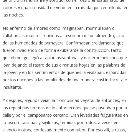
de oficio trashumante y sórdido, con el rostro embadurnado de
colores y una intensidad de verde en la mirada que centelleaba en
las noches.
No enfermó de amores como imaginaban, murmuraban o
callaban las mujeres reunidas a la sombra de un almendro, sino
de las humedades de primavera. Confirmaban creídamente que
fueron invadiendo de forma exuberante la construcción, tanto
que el musgo llegó a tapiar las ventanas y nacieron helechos que
iban dejando el rastro de sus diminutas hojas en las palabras de
la joven y en los sentimientos de quienes la visitaban, esparcidas
por los rincones a las amplitudes de una manera casi indiscreta e
insultante.
Y después, algunos veían la frondosidad vegetal de entonces, en
las repentinas brumas de los atardeceres que se paseaban por la
calle y por el camposanto cercano. Eran levedades fulgurantes en
lo oscuro, asiduas y sigilosas, temidas por todos, a veces en
silencio y otras, confesadamente con rubor. Por eso allí, a ratos,