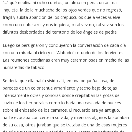
[…] qué neblina ni ocho cuartos, un alma en pena, un ánima
inquieta, la de la muchacha de los ojos verdes que no regresó,
frágil y súbita aparición de los crepúsculos que a veces vuelve
como una nube azul y nos inquieta, o tal vez no, tal vez son los
difuntos desbordados del territorio de los ángeles de piedra.
Luego se persignaron y concluyeron la conversación de cada día
con una mirada al cielo y el “Alabado” rotundo de los fervientes.
Las reuniones cotidianas eran muy ceremoniosas en medio de las
humaredas de tabaco.
Se decía que ella había vivido allí, en una pequeña casa, de
paredes de un color tenue amarillento y techo bajo de tejas
intensamente ocres y sonoras donde crepitaban las gotas de
lluvia de los temporales como lo haría una cascada de nueces
sobre el enlosado de los caminos. El recuerdo era ya antiguo,
nadie evocaba con certeza su vida, y mientras algunos la soñaban
de su casa, otros juraban que se trataba de una de esas mujeres