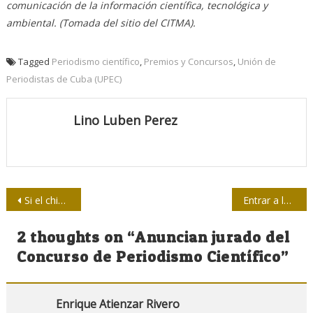
comunicación de la información científica, tecnológica y
ambiental. (Tomada del sitio del CITMA).
Tagged
Periodismo científico
,
Premios y Concursos
,
Unión de
Periodistas de Cuba (UPEC)
Lino Luben Perez
Navegación
Si el chisme paga la cuenta gana la comunicación
Entrar a la UPEC, sin un solo “papelito”
de
2 thoughts on “
Anuncian jurado del
entradas
Concurso de Periodismo Científico
”
Enrique Atienzar Rivero