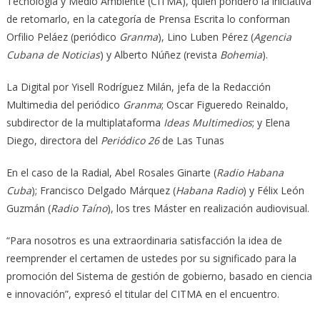
Tecnología y Medio Ambiente (CITMA), quien ponderó la iniciativa
de retomarlo, en la categoría de Prensa Escrita lo conforman
Orfilio Peláez (periódico
Granma
), Lino Luben Pérez (
Agencia
Cubana de Noticias
) y Alberto Núñez (revista
Bohemia
).
La Digital por Yisell Rodríguez Milán, jefa de la Redacción
Multimedia del periódico
Granma
; Oscar Figueredo Reinaldo,
subdirector de la multiplataforma
Ideas Multimedios
; y Elena
Diego, directora del
Periódico 26
de Las Tunas
En el caso de la Radial, Abel Rosales Ginarte (
Radio Habana
Cuba
); Francisco Delgado Márquez (
Habana Radio
) y Félix León
Guzmán (
Radio Taíno
), los tres Máster en realización audiovisual.
“Para nosotros es una extraordinaria satisfacción la idea de
reemprender el certamen de ustedes por su significado para la
promoción del Sistema de gestión de gobierno, basado en ciencia
e innovación”, expresó el titular del CITMA en el encuentro.