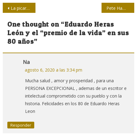
Navegación
La picardía de una mirada
Pete Hamill, periodista por excelencia de Nueva York, muere a los 85
de
One thought on “
Eduardo Heras
entradas
León y el “premio de la vida” en sus
80 años
”
Na
agosto 6, 2020 a las 3:34 pm
Mucha salud , amor y prosperidad , para una
PERSONA EXCEPCIONAL , ademas de un escritor e
intelectual comprometido con su pueblo y con la
historia. Felicidades en los 80 de Eduardo Heras
Leon
Responder