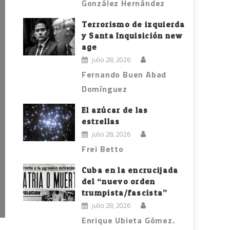
González Hernández
Terrorismo de izquierda
y Santa Inquisición new
age
julio 28, 2026
Fernando Buen Abad
Domínguez
El azúcar de las
estrellas
julio 28, 2026
Frei Betto
Cuba en la encrucijada
del “nuevo orden
trumpista/fascista”
julio 28, 2026
Enrique Ubieta Gómez.