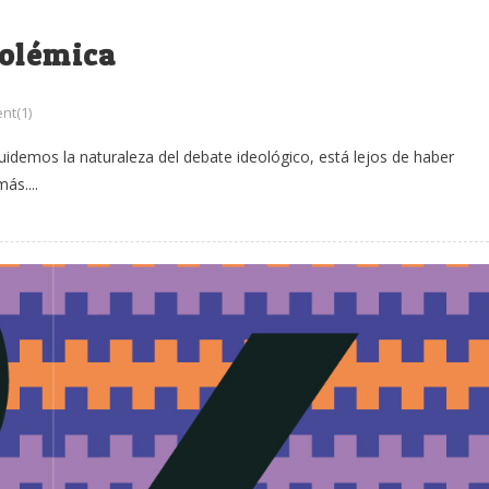
polémica
t(1)
emos la naturaleza del debate ideológico, está lejos de haber
ás....