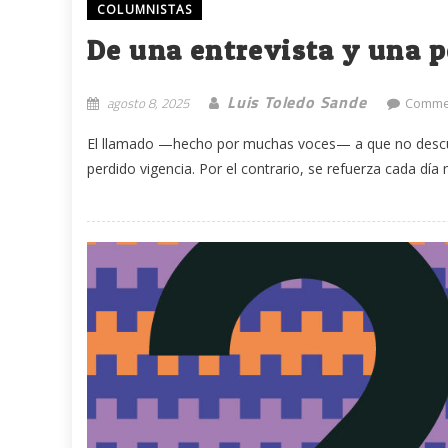
COLUMNISTAS
De una entrevista y una 
Luis Toledo Sande
agosto 8, 2025
Commen
El llamado —hecho por muchas voces— a que no descuid
perdido vigencia. Por el contrario, se refuerza cada día m