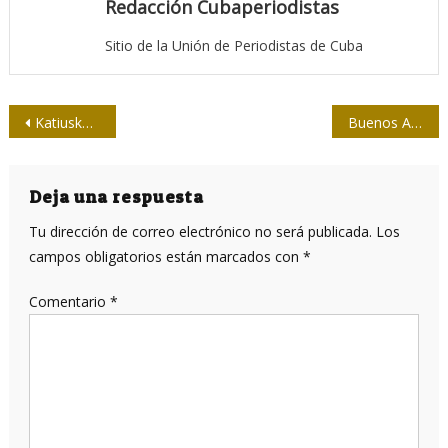
Redacción Cubaperiodistas
Sitio de la Unión de Periodistas de Cuba
Navegación
Katiuska, el periodismo y las películas del mañana
Buenos Aires acoge II Conferencia Internacional de Periodistas y Medios Solidarios con la Causa Saharaui
de
entradas
Deja una respuesta
Tu dirección de correo electrónico no será publicada.
Los
campos obligatorios están marcados con
*
Comentario
*