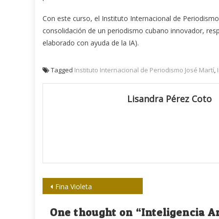
Con este curso, el Instituto Internacional de Periodism
consolidación de un periodismo cubano innovador, respon
elaborado con ayuda de la IA).
Tagged
Instituto Internacional de Periodismo José Martí
,
Lisandra Pérez Coto
Navegación
Fina Violeta
de
One thought on “
Inteligencia A