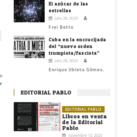
El azúcar de las
estrellas
julio 28, 2026
Frei Betto
Cuba en la encrucijada
del “nuevo orden
trumpista/fascista”
julio 28, 2026
Enrique Ubieta Gómez.
en
le
EDITORIAL PABLO
EDITORIAL PABLO
Libros en venta
de la Editorial
Pablo
noviembre 13, 2025