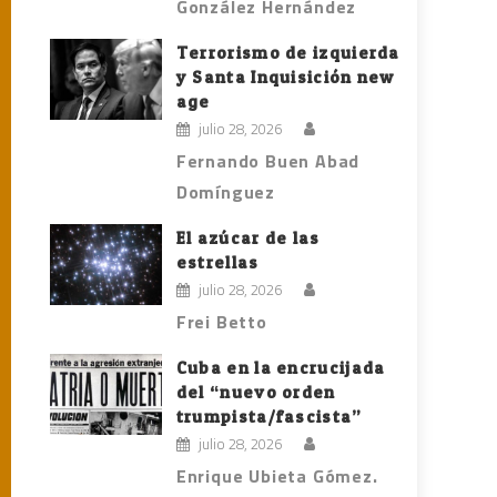
González Hernández
Terrorismo de izquierda
y Santa Inquisición new
age
julio 28, 2026
Fernando Buen Abad
Domínguez
El azúcar de las
estrellas
julio 28, 2026
Frei Betto
Cuba en la encrucijada
del “nuevo orden
trumpista/fascista”
julio 28, 2026
Enrique Ubieta Gómez.