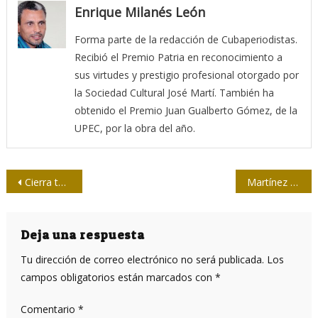
Enrique Milanés León
Forma parte de la redacción de Cubaperiodistas.
Recibió el Premio Patria en reconocimiento a
sus virtudes y prestigio profesional otorgado por
la Sociedad Cultural José Martí. También ha
obtenido el Premio Juan Gualberto Gómez, de la
UPEC, por la obra del año.
Navegación
Cierra temporada II del experimento en la prensa
Martínez Pírez en una UPEC de La Mancha…
de
entradas
Deja una respuesta
Tu dirección de correo electrónico no será publicada.
Los
campos obligatorios están marcados con
*
Comentario
*