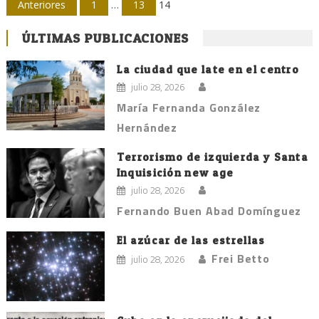
Navegación
Anteriores
1
…
13
14
de
ÚLTIMAS PUBLICACIONES
entradas
La ciudad que late en el centro
julio 28, 2026
María Fernanda González
Hernández
Terrorismo de izquierda y Santa
Inquisición new age
julio 28, 2026
Fernando Buen Abad Domínguez
El azúcar de las estrellas
Frei Betto
julio 28, 2026