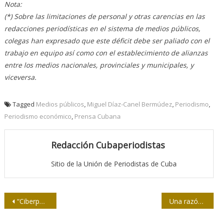
Nota:
(*) Sobre las limitaciones de personal y otras carencias en las
redacciones periodísticas en el sistema de medios públicos,
colegas han expresado que este déficit debe ser paliado con el
trabajo en equipo así como con el establecimiento de alianzas
entre los medios nacionales, provinciales y municipales, y
viceversa.
Tagged
Medios públicos
,
Miguel Díaz-Canel Bermúdez
,
Periodismo
,
Periodismo económico
,
Prensa Cubana
Redacción Cubaperiodistas
Sitio de la Unión de Periodistas de Cuba
Navegación
“Ciberpolítica” en Bolivia: la campaña electoral en redes
Una razón más para aprobar la nueva Constitución