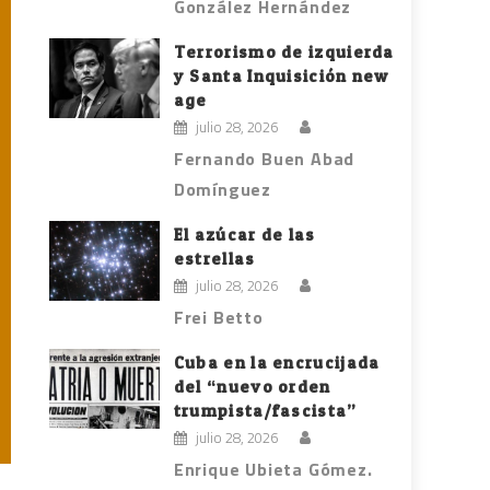
González Hernández
Terrorismo de izquierda
y Santa Inquisición new
age
julio 28, 2026
Fernando Buen Abad
Domínguez
El azúcar de las
estrellas
julio 28, 2026
Frei Betto
Cuba en la encrucijada
del “nuevo orden
trumpista/fascista”
julio 28, 2026
Enrique Ubieta Gómez.