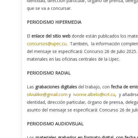
identidad, dirección particular, órgano de prensa, dele
que se va a concursar.
PERIODISMO HIPERMEDIA
El
enlace del sitio web
donde están publicados los materi
concursos@upec.cu
. También, la información complemen
del mensaje se especificará: Concurso 26 de Julio 2025.
materiales en las oficinas centrales de la Upec.
PERIODISMO RADIAL
Las
grabaciones digitales
del trabajo, con
fecha de emi
silvialike@gmail.com
y
ivonne.albelo@icrt.cu
, y añadirs
identidad, dirección particular, órgano de prensa, dele
asunto del mensaje se especificará: Concurso 26 de Jul
PERIODISMO AUDIOVISUAL
Los
materiales grabados en formato digital, con fecha 