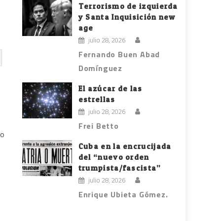
Terrorismo de izquierda
y Santa Inquisición new
age
julio 28, 2026
Fernando Buen Abad
Domínguez
El azúcar de las
estrellas
julio 28, 2026
Frei Betto
ro
Cuba en la encrucijada
del “nuevo orden
trumpista/fascista”
julio 28, 2026
Enrique Ubieta Gómez.