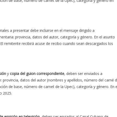
gación de base, número de carnet de la Upec), categoría y género en
ales a presentar debe incluirse en el mensaje dirigido a
taria: provincia, datos del autor, categoría y género. En el asunto
 El remitente recibirá acuse de recibo cuando sean descargados los
sión
y
copia del guion correspondiente
, deben ser enviados a
e: provincia, datos del autor (nombres y apellidos, número del carné 
gación de base, número de carnet de la Upec), categoría y género. En e
io 2025.
de emisión en televisión,
deben ser enviados al Canal Cubano de