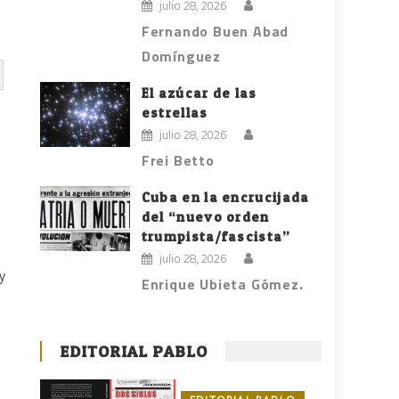
julio 28, 2026
Fernando Buen Abad
Domínguez
El azúcar de las
estrellas
julio 28, 2026
Frei Betto
Cuba en la encrucijada
del “nuevo orden
trumpista/fascista”
julio 28, 2026
y
Enrique Ubieta Gómez.
EDITORIAL PABLO