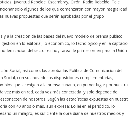
ticias, Juventud Rebelde, Escambray, Girón, Radio Rebelde, Tele
encionar solo algunos de los que comenzaron con mayor integralidad
las nuevas propuestas que serán aprobadas por el grupo
s y a la creación de las bases del nuevo modelo de prensa público
gestión en lo editorial, lo económico, lo tecnológico y en la captaci
odernización del sector es hoy tarea de primer orden para la Unión
ación Social, así como, las aprobadas Política de Comunicación del
ón Social, con sus novedosas disposiciones complementarias,
ambios que se exigen a la prensa cubana, en primer lugar por nuestra
cada vez más en red, cada vez más conectada y solo depende de
desconecten de nosotros. Según las estadísticas expuestas en nuestr
ría con 40 años o más, aún expresa: Lo leí en el periódico, lo
cesario un milagro, es suficiente la obra diaria de nuestros medios y