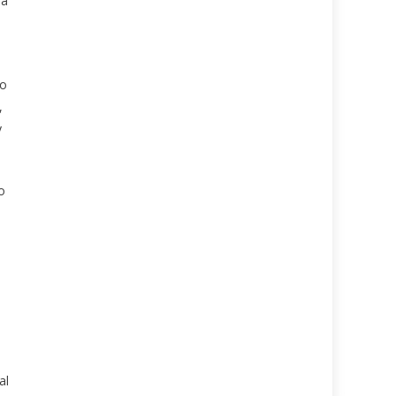
 a
to
,
y
o
al