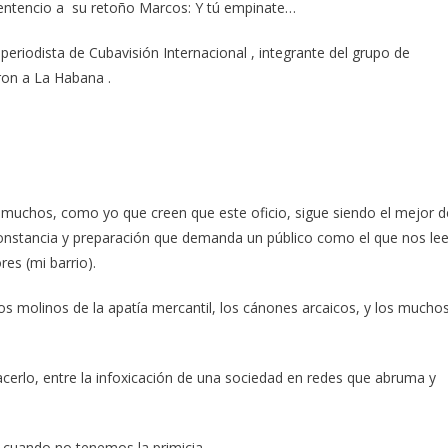
e sentencio a su retoño Marcos: Y tú empinate…
periodista de Cubavisión Internacional , integrante del grupo de
ron a La Habana .
muchos, como yo que creen que este oficio, sigue siendo el mejor d
nstancia y preparación que demanda un público como el que nos lee
res (mi barrio).
los molinos de la apatía mercantil, los cánones arcaicos, y los mucho
acerlo, entre la infoxicación de una sociedad en redes que abruma y
o, cuando no tenemos la primicia…