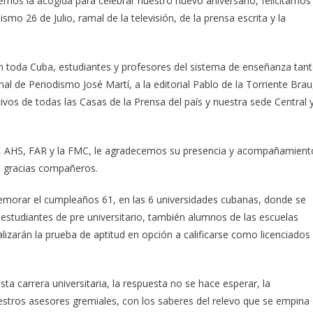
mos la acogida para celebrar nuestro nuevo aniversario, felicitamos
o 26 de Julio, ramal de la televisión, de la prensa escrita y la
en toda Cuba, estudiantes y profesores del sistema de enseñanza tan
al de Periodismo José Martí, a la editorial Pablo de la Torriente Brau
ivos de todas las Casas de la Prensa del país y nuestra sede Central 
ICS, AHS, FAR y la FMC, le agradecemos su presencia y acompañamient
as gracias compañeros.
emorar el cumpleaños 61, en las 6 universidades cubanas, donde se
a estudiantes de pre universitario, también alumnos de las escuelas
izarán la prueba de aptitud en opción a calificarse como licenciados
 carrera universitaria, la respuesta no se hace esperar, la
estros asesores gremiales, con los saberes del relevo que se empina 