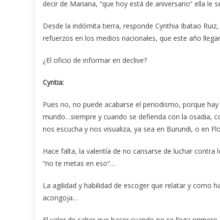
decir de Mariana, “que hoy está de aniversario” ella l
Desde la indómita tierra, responde Cynthia Ibatao Ruiz, 
refuerzos en los medios nacionales, que este año llega
¿El oficio de informar en declive?
Cyntia:
Pues no, no puede acabarse el periodismo, porque hay 
mundo…siempre y cuando se defienda con la osadia, co
nos escucha y nos visualiza, ya sea en Burundi, o en Flo
Hace falta, la valentía de no cansarse de luchar contra 
“no te metas en eso”…
La agilidad y habilidad de escoger que relatar y como h
acongoja…
El valor de saber que hacer cuando no se llega primer