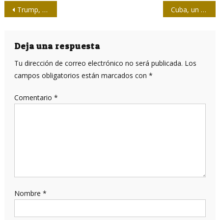
Navegación
Trump, Europa y la internacional neofascista
Cuba, un alegato desde la conciencia
de
entradas
Deja una respuesta
Tu dirección de correo electrónico no será publicada.
Los
campos obligatorios están marcados con
*
Comentario
*
Nombre
*