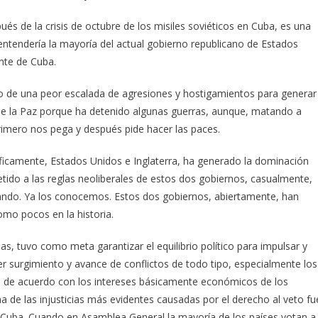
és de la crisis de octubre de los misiles soviéticos en Cuba, es una
a entendería la mayoría del actual gobierno republicano de Estados
nte de Cuba.
 de una peor escalada de agresiones y hostigamientos para generar
e la Paz porque ha detenido algunas guerras, aunque, matando a
 primero nos pega y después pide hacer las paces.
cíficamente, Estados Unidos e Inglaterra, ha generado la dominación
tido a las reglas neoliberales de estos dos gobiernos, casualmente,
ndo. Ya los conocemos. Estos dos gobiernos, abiertamente, han
mo pocos en la historia.
, tuvo como meta garantizar el equilibrio político para impulsar y
er surgimiento y avance de conflictos de todo tipo, especialmente los
do de acuerdo con los intereses básicamente económicos de los
 de las injusticias más evidentes causadas por el derecho al veto fu
 Cuba. Cuando en Asamblea General la mayoría de los países votan a