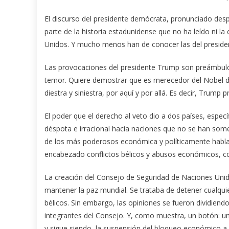
El discurso del presidente demócrata, pronunciado despu
parte de la historia estadunidense que no ha leído ni l
Unidos. Y mucho menos han de conocer las del preside
Las provocaciones del presidente Trump son preámbulo
temor. Quiere demostrar que es merecedor del Nobel d
diestra y siniestra, por aquí y por allá. Es decir, Trump
El poder que el derecho al veto dio a dos países, espe
déspota e irracional hacia naciones que no se han some
de los más poderosos económica y políticamente habla
encabezado conflictos bélicos y abusos económicos, co
La creación del Consejo de Seguridad de Naciones Unidas
mantener la paz mundial. Se trataba de detener cualqui
bélicos. Sin embargo, las opiniones se fueron dividien
integrantes del Consejo. Y, como muestra, un botón: una
y sigue siendo, la suspensión del bloqueo económico a