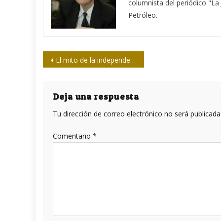
columnista del periódico "La
Petróleo.
Navegación
El mito de la independencia de los bancos centrales
de
entradas
Deja una respuesta
Tu dirección de correo electrónico no será publicada
Comentario
*