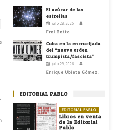
El azúcar de las
estrellas
julio 28, 2026
Frei Betto
a
Cuba en la encrucijada
del “nuevo orden
trumpista/fascista”
julio 28, 2026
Enrique Ubieta Gómez.
EDITORIAL PABLO
s
EDITORIAL PABLO
Libros en venta
n
de la Editorial
Pablo