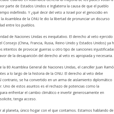
 por parte de Estados Unidos e Inglaterra la causa de que el pueblo
empo indefinido. Y ¿qué decir del veto a Israel por el genocidio en
la Asamblea de la ONU le dio la libertad de pronunciar un discurso
dad entre los pueblos.
idad de Naciones Unidas es inequitativo. El derecho al veto ejercido
 Consejo (China, Francia, Rusia, Reino Unido y Estados Unidos) ya 
 intentos de provocar guerras u otro tipo de sanciones injustificada
vor de la desaparición del derecho al veto es apropiada y necesaria.
de la 80 Asamblea General de Naciones Unidas, el canciller Juan Ram
s a lo largo de la historia de la ONU. El derecho al veto debe
l contrario, se ha convertido en un arma de aislamiento diplomático
er. Uno de estos asuntos es el rechazo de potencias como la
ara enfrentar el cambio climático e invertir generosamente en
solicite, tenga acceso.
ar al planeta, único hogar con el que contamos. Estamos hablando de