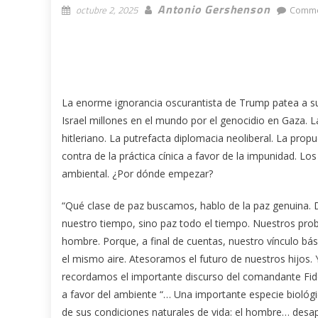
Antonio Gershenson
octubre 2, 2025
Comme
La enorme ignorancia oscurantista de Trump patea a su 
Israel millones en el mundo por el genocidio en Gaza.
hitleriano. La putrefacta diplomacia neoliberal. La prop
contra de la práctica cínica a favor de la impunidad. L
ambiental. ¿Por dónde empezar?
“Qué clase de paz buscamos, hablo de la paz genuina. De
nuestro tiempo, sino paz todo el tiempo. Nuestros pro
hombre. Porque, a final de cuentas, nuestro vínculo b
el mismo aire. Atesoramos el futuro de nuestros hijos.
recordamos el importante discurso del comandante Fide
a favor del ambiente “… Una importante especie biológic
de sus condiciones naturales de vida: el hombre… desa