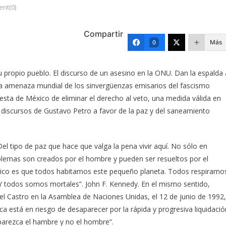
nt(0)
Compartir
Más
0
propio pueblo. El discurso de un asesino en la ONU. Dan la espalda 
 La amenaza mundial de los sinvergüenzas emisarios del fascismo
uesta de México de eliminar el derecho al veto, una medida válida en
os discursos de Gustavo Petro a favor de la paz y del saneamiento
l tipo de paz que hace que valga la pena vivir aquí. No sólo en
blemas son creados por el hombre y pueden ser resueltos por el
ásico es que todos habitamos este pequeño planeta. Todos respiramo
 Y todos somos mortales”. John F. Kennedy. En el mismo sentido,
l Castro en la Asamblea de Naciones Unidas, el 12 de junio de 1992,
a está en riesgo de desaparecer por la rápida y progresiva liquidació
parezca el hambre y no el hombre”.