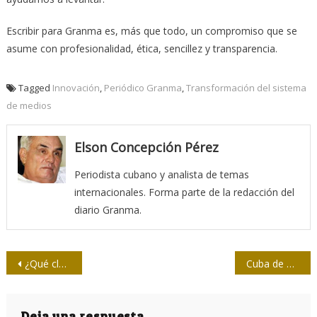
Escribir para Granma es, más que todo, un compromiso que se
asume con profesionalidad, ética, sencillez y transparencia.
Tagged
Innovación
,
Periódico Granma
,
Transformación del sistema
de medios
Elson Concepción Pérez
Periodista cubano y analista de temas
internacionales. Forma parte de la redacción del
diario Granma.
Navegación
¿Qué clase de paz quiere la humanidad?
Cuba de Punta del Este a Punta Cana
de
Deja una respuesta