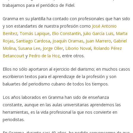
trabajamos para el periódico de Fidel.
Granma en su plantilla ha contado con profesionales que han sido
y son estandartes de nuestra profesión como
José Antonio
Benítez
,
Tomás Lapique
,
Elio Constantín
,
Julio García Luis
,
Marta
Rojas
,
Santiago Cardosa
,
Joaquín Oramas
,
Juan Marrero
,
Gabriel
Molina
,
Susana Lee
,
Jorge Oller
,
Liborio Noval
,
Rolando Pérez
Betancourt
y
Pedro de la Hoz
, entre otros.
Ellos no sólo aportaron al ejercicio del diarismo; en muchos casos
escribieron textos para el aprendizaje de la profesión y son
baluartes del periodismo cubano de todos los tiempos.
Los años laborados en Granma han sido de enseñanza
constante, aunque en las aulas universitarias aprendemos las
herramientas, es la vida profesional la que nos convierte en
periodistas.
En Granma, durante casi 40 años, he podido convencerme de que