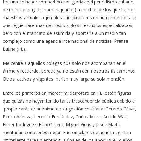
fortuna de haber compartido con glorias del periodismo cubano,
de mencionar (y así homenajearlos) a muchos de los que fueron
maestros virtuales, ejemplos e inspiradores en una profesión a la
que llegué hace más de medio siglo sin estudios especializados,
pero con el mandato de asumirla y aportarle a un medio tan
complejo como una agencia internacional de noticias:
Prensa
Latina
(PL).
Me ceñiré a aquellos colegas que solo nos acompañan en el
ánimo y recuerdo, porque ya no están con nosotros físicamente.
Otros, activos y vigentes, harían muy larga su sola mención.
Entre los primeros en marcar mi derrotero en PL, están figuras
que quizás no hayan tenido tanta trascendencia pública debido al
propio carácter anónimo de su gestión cotidiana: Gerardo César,
Pedro Atienza, Leoncio Fernández, Carlos Mora, Aroldo Wall,
Elmer Rodríguez, Félix Olivera, Miguel Viñas y Jesús Martí,
meritarían conocerles mejor. Fueron pilares de aquella agencia
intimidante para un aprendiz, a finales de los años 1960. A ellos