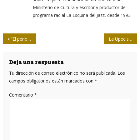
Ministerio de Cultura y escritor y productor de
programa radial La Esquina del Jazz, desde 1993.
Navegación
“El periodismo ha sido para nosotros la vida misma”
La Upec spirituana otorga Premio a la Obra de la Vida
de
entradas
Deja una respuesta
Tu dirección de correo electrónico no será publicada.
Los
campos obligatorios están marcados con
*
Comentario
*