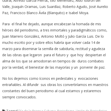
Guiral, Alfredo García-Pierrat, Elio Menéndez, Aldo Isidrón del
Valle, Joaquín Oramas, Luis Suardíaz, Roberto Agudo, José Aurelio
Paz, Francisco Blanco Ávila (Blanquito) e Isabel Moya.
Para el final he dejado, aunque encabezan la hornada de mis
héroes del periodismo, a tres inmortales y paradigmáticos como,
Juan Marrero González, Antonio Moltó y Julio García Luis. De lo
mucho escrito por y sobre ellos habría que volver cada 14 de
marzo para diseminar la semilla de sabiduría, rectitud y agudeza
de las obras que legaron para el futuro y que hoy despiertan el
alma de los que se amodorran en tiempos de duros combates
por la verdad, el bienestar de las mayorías y un porvenir de paz.
No los dejemos como íconos en pedestales y evocaciones
entrañables. Al difundir sus obras los convertiríamos en maestros
constantes del buen periodismo al cual estamos y estaremos
siempre convocados.
Tagged
Día de la Prensa Cubana
,
Periodismo
,
Unión de Periodistas