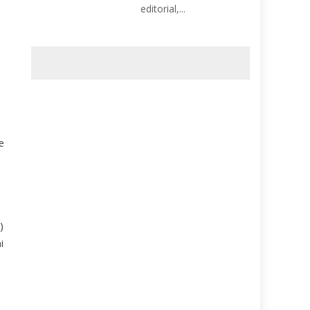
editorial,...
e
)
i