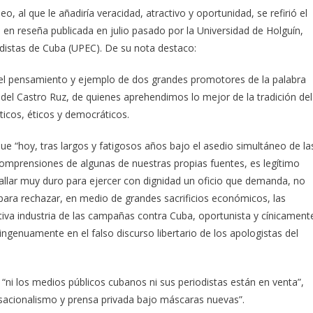
 al que le añadiría veracidad, atractivo y oportunidad, se refirió el
 en reseña publicada en julio pasado por la Universidad de Holguín,
odistas de Cuba (UPEC). De su nota destaco:
 el pensamiento y ejemplo de dos grandes promotores de la palabra
 Fidel Castro Ruz, de quienes aprehendimos lo mejor de la tradición del
ticos, éticos y democráticos.
 que “hoy, tras largos y fatigosos años bajo el asedio simultáneo de la
comprensiones de algunas de nuestras propias fuentes, es legítimo
allar muy duro para ejercer con dignidad un oficio que demanda, no
para rechazar, en medio de grandes sacrificios económicos, las
tiva industria de las campañas contra Cuba, oportunista y cínicament
ingenuamente en el falso discurso libertario de los apologistas del
 “ni los medios públicos cubanos ni sus periodistas están en venta”,
nsacionalismo y prensa privada bajo máscaras nuevas”.