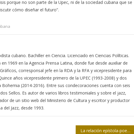
isis porque no son parte de la Upec, ni de la sociedad cubana que se
iscutir cómo diseñar el futuro”.
ubana
ista cubano. Bachiller en Ciencia. Licenciado en Ciencias Políticas.
 en 1969 en la Agencia Prensa Latina, donde fue desde auxiliar de
 Gráficos, corresponsal jefe en la RDA y la RFA y vicepresidente para
 Quince años vicepresidente primero de la UPEC (1993-2008) y dos
ta Bohemia (2014-2016). Entre sus condecoraciones cuenta con seis
dos Sellos. Es autor de varios libros testimoniales y sobre el jazz,
dor de un sitio web del Ministerio de Cultura y escritor y productor
a del Jazz, desde 1993.
La relación epístola-poesía en Heredia (I)