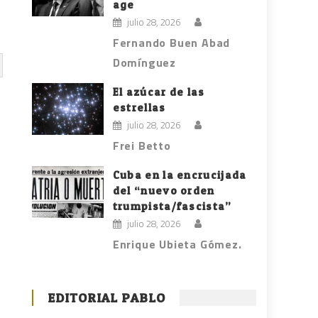
age
julio 28, 2026
Fernando Buen Abad
Domínguez
El azúcar de las
estrellas
julio 28, 2026
Frei Betto
Cuba en la encrucijada
del “nuevo orden
trumpista/fascista”
julio 28, 2026
Enrique Ubieta Gómez.
EDITORIAL PABLO