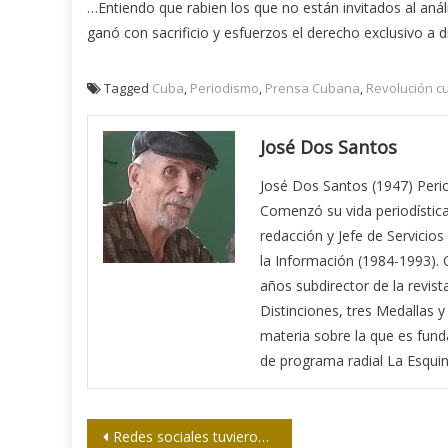
…Entiendo que rabien los que no están invitados al anál
ganó con sacrificio y esfuerzos el derecho exclusivo a d
Tagged
Cuba
,
Periodismo
,
Prensa Cubana
,
Revolución c
José Dos Santos
José Dos Santos (1947) Period
Comenzó su vida periodística
redacción y Jefe de Servicios
la Información (1984-1993).
años subdirector de la revis
Distinciones, tres Medallas y 
materia sobre la que es funda
de programa radial La Esquin
Navegación
Redes sociales tuvieron más de 11.000 mdd en ingresos publicitarios de menores en EEUU