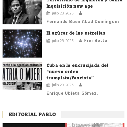
Inquisición new age
julio 28, 2026
Fernando Buen Abad Domínguez
El azúcar de las estrellas
Frei Betto
julio 28, 2026
Cuba en la encrucijada del
“nuevo orden
trumpista/fascista”
julio 28, 2026
Enrique Ubieta Gómez.
EDITORIAL PABLO