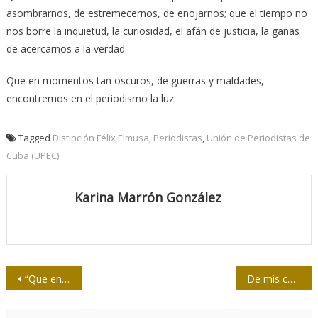
asombrarnos, de estremecernos, de enojarnos; que el tiempo no
nos borre la inquietud, la curiosidad, el afán de justicia, la ganas
de acercarnos a la verdad.
Que en momentos tan oscuros, de guerras y maldades,
encontremos en el periodismo la luz.
Tagged
Distinción Félix Elmusa
,
Periodistas
,
Unión de Periodistas de
Cuba (UPEC)
Karina Marrón González
Navegación
“Que encontremos en el periodismo la luz”
De mis colegas inolvidables
de