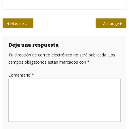
Navegación
Más de 10 millones de personas con al menos una dosis de las vacunas cubanas anti-COVID-19
Assange
de
entradas
Deja una respuesta
Tu dirección de correo electrónico no será publicada.
Los
campos obligatorios están marcados con
*
Comentario
*