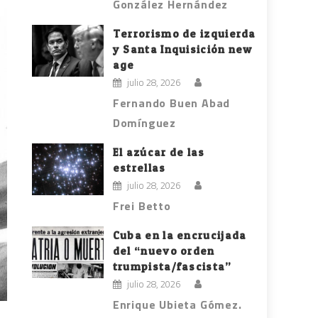
González Hernández
Terrorismo de izquierda
y Santa Inquisición new
age
julio 28, 2026
Fernando Buen Abad
Domínguez
El azúcar de las
estrellas
julio 28, 2026
Frei Betto
Cuba en la encrucijada
del “nuevo orden
trumpista/fascista”
julio 28, 2026
Enrique Ubieta Gómez.