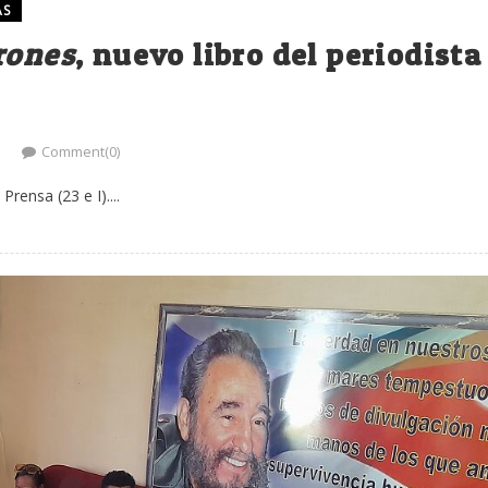
AS
rones
, nuevo libro del periodista
Comment(0)
rensa (23 e I)....