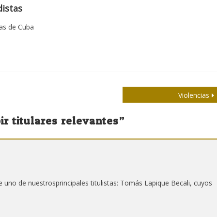
istas
tas de Cuba
Violencias
bir titulares relevantes
”
e uno de nuestrosprincipales titulistas: Tomás Lapique Becali, cuyos