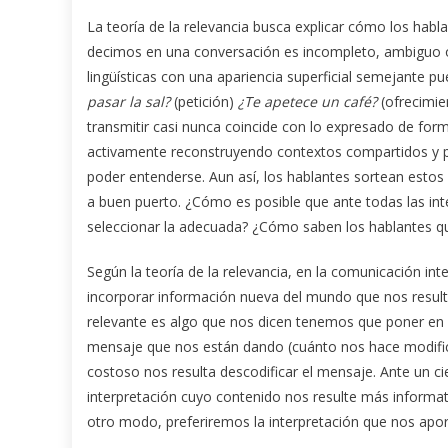
La teoría de la relevancia busca explicar cómo los habla
decimos en una conversación es incompleto, ambiguo 
lingüísticas con una apariencia superficial semejante 
pasar la sal?
(petición)
¿Te apetece un café?
(ofrecimi
transmitir casi nunca coincide con lo expresado de forma
activamente reconstruyendo contextos compartidos y pre
poder entenderse. Aun así, los hablantes sortean estos 
a buen puerto. ¿Cómo es posible que ante todas las int
seleccionar la adecuada? ¿Cómo saben los hablantes qu
Según la teoría de la relevancia, en la comunicación in
incorporar información nueva del mundo que nos resulte 
relevante es algo que nos dicen tenemos que poner en l
mensaje que nos están dando (cuánto nos hace modific
costoso nos resulta descodificar el mensaje. Ante un c
interpretación cuyo contenido nos resulte más informa
otro modo, preferiremos la interpretación que nos ap