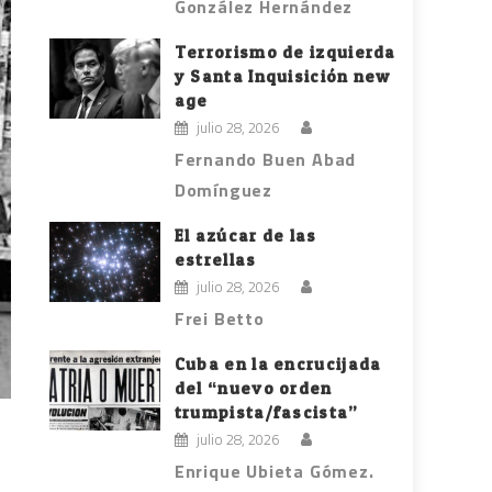
González Hernández
Terrorismo de izquierda
y Santa Inquisición new
age
julio 28, 2026
Fernando Buen Abad
Domínguez
El azúcar de las
estrellas
julio 28, 2026
Frei Betto
Cuba en la encrucijada
del “nuevo orden
trumpista/fascista”
julio 28, 2026
Enrique Ubieta Gómez.