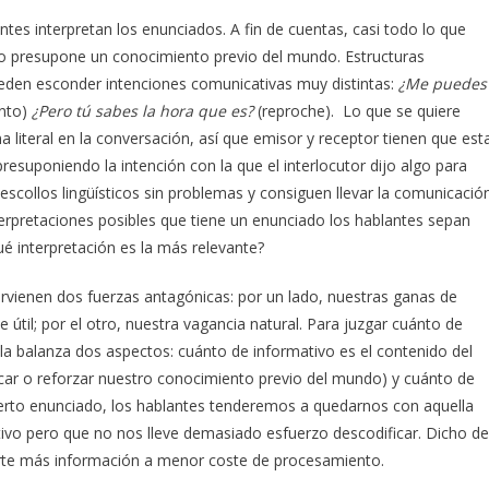
ntes interpretan los enunciados. A fin de cuentas, casi todo lo que
o presupone un conocimiento previo del mundo. Estructuras
pueden esconder intenciones comunicativas muy distintas:
¿Me puedes
ento)
¿Pero tú sabes la hora que es?
(reproche). Lo que se quiere
 literal en la conversación, así que emisor y receptor tienen que est
suponiendo la intención con la que el interlocutor dijo algo para
escollos lingüísticos sin problemas y consiguen llevar la comunicació
erpretaciones posibles que tiene un enunciado los hablantes sepan
é interpretación es la más relevante?
tervienen dos fuerzas antagónicas: por un lado, nuestras ganas de
útil; por el otro, nuestra vagancia natural. Para juzgar cuánto de
a balanza dos aspectos: cuánto de informativo es el contenido del
ar o reforzar nuestro conocimiento previo del mundo) y cuánto de
ierto enunciado, los hablantes tenderemos a quedarnos con aquella
tivo pero que no nos lleve demasiado esfuerzo descodificar. Dicho de
orte más información a menor coste de procesamiento.