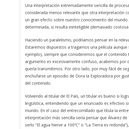
Una interpretación extremadamente sencilla de procesa
considerada menos relevante que otra interpretación co
un gran efecto sobre nuestro conocimiento del mundo. 
determinada, si resulta ininteligible (demasiado costosa 
Haciendo un paralelismo, podríamos pensar en la releva
Estaremos dispuestos a tragarnos una película aunque su
ejemplo), siempre que consideremos que el contenido ti
argumento es excesivamente confuso, acabemos por des
quería transmitirnos. Por otro lado, por muy fácil de se
enchufarse un episodio de Dora la Exploradora por gust
del contenido.
Volviendo al titular de El País, un titular es bueno si l
lingüística, entendiendo que un enunciado es efectivo si
mundo. En el caso del entrecomillado que titula la entrev
interpretación más sencilla sería pensar que Álvarez 
serlo “El agua hierve a 100ºC” o “La Tierra es redonda”)