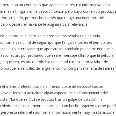
r pero con un contenido que apenas nos resulte informativo será
n más intríngulis en la descodificación pero cuyo contenido produzc
Por otro lado, por mucho interés que tenga una interpretación
de procesar), el hablante le asignará baja relevancia.
ncia como en cuánto de apetecible nos resulta una película.
 trama sea difícil de seguir (porque tenga saltos en el tiempo, por
ene algo interesante que aportarnos. También puede ocurrir que, si 
conectar, por profundo que sea el mensaje último que la película
guir que sea, es poco probable que un adulto esté por la labor de
o porque la sencillez del argumento no compensa la falta de interés
ogra el máximo efecto posible al menor coste de descodificación
 lleva al lector a actualizar algún aspecto de su conocimiento del
ista (“La Guerra Civil se produjo tras un golpe de Estado”), la
de Toledo está simplemente enunciando un hecho objetivo (como podr
, pero esta interpretación sería informativamente muy insatisfactoria