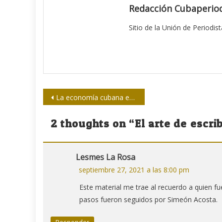
Redacción Cubaperiod
Sitio de la Unión de Periodis
Navegación
La economía cubana en 2021: entre la pandemia y el bloqueo (III)
de
2 thoughts on “
El arte de escri
entradas
Lesmes La Rosa
septiembre 27, 2021 a las 8:00 pm
Este material me trae al recuerdo a quien fu
pasos fueron seguidos por Simeón Acosta.
Responder