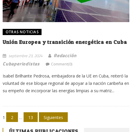
OTRAS NOTICIAS
Unión Europea y transición energética en Cuba
Redacción
septiembre 23, 2024
Cubaperiodistas
Comment(0)
Isabel Brilhante Pedrosa, embajadora de la UE en Cuba, reiteró la
voluntad de ese bloque regional de apoyar a la nación caribeña en
su empeño de incorporar las energías limpias a su matriz...
Navegación
1
2
…
13
Siguientes
de
ÚLTIMAS PUBLICACIONES