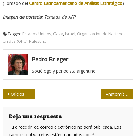
(Tomado del
Centro Latinoamericano de Análisis Estratégico
).
Imagen de portada:
Tomada de AFP.
Tagged
Estados Unidos
,
Gaza
,
Israel
,
Organización de Naciones
Unidas (ONU)
,
Palestina
Pedro Brieger
Sociólogo y periodista argentino.
Navegación
Oficios
Anatomía de la especie humana: idiotas, estúpidos e imbéciles
de
entradas
Deja una respuesta
Tu dirección de correo electrónico no será publicada.
Los
campos obligatorios están marcados con
*