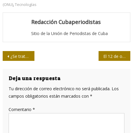
(ONU)
,
Tecnologías
Redacción Cubaperiodistas
Sitio de la Unión de Periodistas de Cuba
Navegación
¿Se trata de salvar el socialismo?
El 12 de octubre desde nuestra América
de
entradas
Deja una respuesta
Tu dirección de correo electrónico no será publicada.
Los
campos obligatorios están marcados con
*
Comentario
*