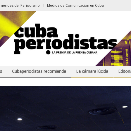
emérides del Periodismo
Medios de Comunicación en Cuba
s
Cubaperiodistas recomienda
La cámara lúcida
Editori