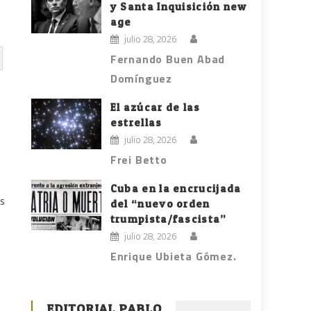
y Santa Inquisición new
age
julio 28, 2026
Fernando Buen Abad
Domínguez
El azúcar de las
estrellas
o
julio 28, 2026
Frei Betto
Cuba en la encrucijada
os
del “nuevo orden
trumpista/fascista”
julio 28, 2026
Enrique Ubieta Gómez.
EDITORIAL PABLO