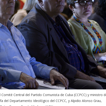
el Comité Central del Partido Comunista de Cuba (CCPCC) y ministro d
efa del Departamento Ideológico del CCPCC, y Alpidio Alonso Grau,