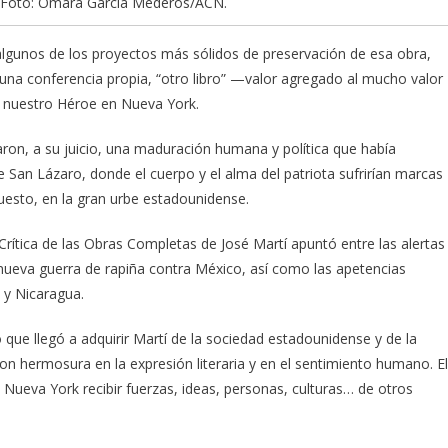
a. Foto: Omara García Mederos/ACN.
lgunos de los proyectos más sólidos de preservación de esa obra,
 una conferencia propia, “otro libro” —valor agregado al mucho valor
de nuestro Héroe en Nueva York.
aron, a su juicio, una maduración humana y política que había
 San Lázaro, donde el cuerpo y el alma del patriota sufrirían marcas
uesto, en la gran urbe estadounidense.
 Crítica de las Obras Completas de José Martí apuntó entre las alertas
a nueva guerra de rapiña contra México, así como las apetencias
 y Nicaragua.
que llegó a adquirir Martí de la sociedad estadounidense y de la
on hermosura en la expresión literaria y en el sentimiento humano. El
Nueva York recibir fuerzas, ideas, personas, culturas… de otros