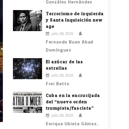
González Hernández
Terrorismo de izquierda
y Santa Inquisición new
age
julio 28, 2026
Fernando Buen Abad
Domínguez
El azúcar de las
estrellas
julio 28, 2026
Frei Betto
Cuba en la encrucijada
del “nuevo orden
trumpista/fascista”
julio 28, 2026
Enrique Ubieta Gómez.