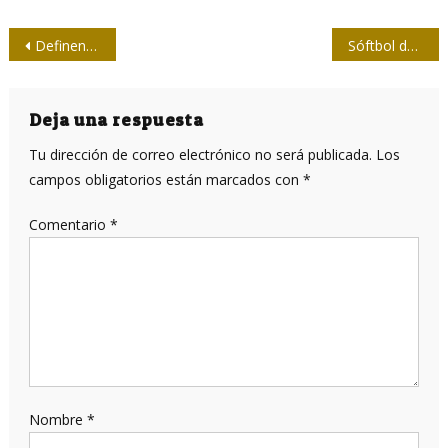
Navegación
Definen hoy finalistas en el Sóftbol de la Prensa
Sóftbol de la Prensa: Medios Nacionales invicto en la clasificatoria
de
entradas
Deja una respuesta
Tu dirección de correo electrónico no será publicada.
Los
campos obligatorios están marcados con
*
Comentario
*
Nombre
*