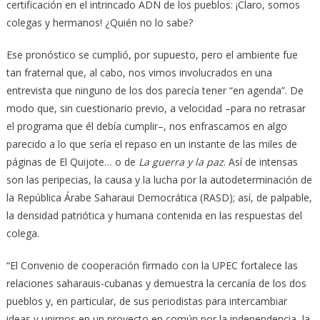
certificación en el intrincado ADN de los pueblos: ¡Claro, somos
colegas y hermanos! ¿Quién no lo sabe?
Ese pronóstico se cumplió, por supuesto, pero el ambiente fue
tan fraternal que, al cabo, nos vimos involucrados en una
entrevista que ninguno de los dos parecía tener “en agenda”. De
modo que, sin cuestionario previo, a velocidad –para no retrasar
el programa que él debía cumplir–, nos enfrascamos en algo
parecido a lo que sería el repaso en un instante de las miles de
páginas de El Quijote… o de
La guerra y la paz
. Así de intensas
son las peripecias, la causa y la lucha por la autodeterminación de
la República Árabe Saharaui Democrática (RASD); así, de palpable,
la densidad patriótica y humana contenida en las respuestas del
colega.
“El Convenio de cooperación firmado con la UPEC fortalece las
relaciones saharauis-cubanas y demuestra la cercanía de los dos
pueblos y, en particular, de sus periodistas para intercambiar
ideas y unirnos en un proyecto en común por la independencia, la