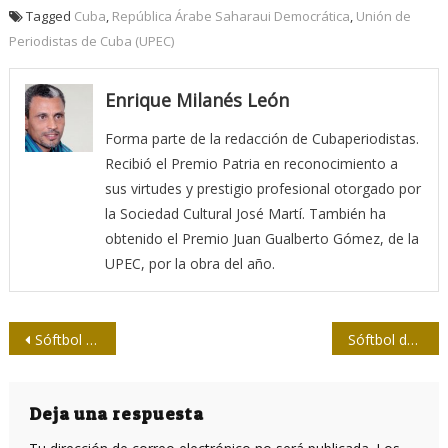
Tagged
Cuba
,
República Árabe Saharaui Democrática
,
Unión de
Periodistas de Cuba (UPEC)
Enrique Milanés León
Forma parte de la redacción de Cubaperiodistas.
Recibió el Premio Patria en reconocimiento a
sus virtudes y prestigio profesional otorgado por
la Sociedad Cultural José Martí. También ha
obtenido el Premio Juan Gualberto Gómez, de la
UPEC, por la obra del año.
Navegación
Sóftbol de la Prensa: Vigente campeón enciende las turbinas
Sóftbol de la Prensa: Medios Nacionales se mantiene invicto
de
entradas
Deja una respuesta