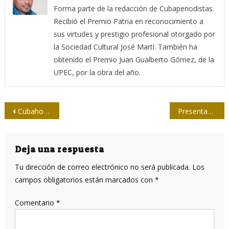
Forma parte de la redacción de Cubaperiodistas.
Recibió el Premio Patria en reconocimiento a
sus virtudes y prestigio profesional otorgado por
la Sociedad Cultural José Martí. También ha
obtenido el Premio Juan Gualberto Gómez, de la
UPEC, por la obra del año.
Navegación
Cubahora como unidad docente
Presentan libro Contrapunteos habaneros, de Félix Julio Alfonso López
de
entradas
Deja una respuesta
Tu dirección de correo electrónico no será publicada.
Los
campos obligatorios están marcados con
*
Comentario
*