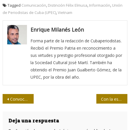
Tagged
Comunicación
,
Distinción Félix Elmusa
,
Información
,
Unión
de Periodistas de Cuba (UPEC)
,
Vietnam
Enrique Milanés León
Forma parte de la redacción de Cubaperiodistas.
Recibió el Premio Patria en reconocimiento a
sus virtudes y prestigio profesional otorgado por
la Sociedad Cultural José Martí. También ha
obtenido el Premio Juan Gualberto Gómez, de la
UPEC, por la obra del año.
Navegación
Convocan a Taller de Periodismo de Datos
Con la especialización, un mejor producto comunicativo
de
entradas
Deja una respuesta