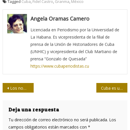
Tagged
Cuba
,
Fidel Castro
,
Granma
,
México
Angela Oramas Camero
Licenciada en Periodismo por la Universidad de
La Habana. Es vicepresidenta de la filial de
prensa de la Unión de Historiadores de Cuba
(UNHIC) y vicepresidenta del Club Martiano de
prensa “Gonzalo de Quesada”
https://www.cubaperiodistas.cu
Navegación
Los nombres en el béisbol
Cuba es una democracia
de
entradas
Deja una respuesta
Tu dirección de correo electrónico no será publicada.
Los
campos obligatorios están marcados con
*