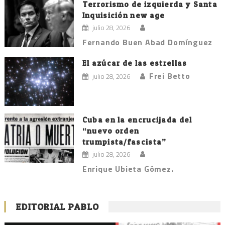
Terrorismo de izquierda y Santa
Inquisición new age
julio 28, 2026
Fernando Buen Abad Domínguez
El azúcar de las estrellas
Frei Betto
julio 28, 2026
Cuba en la encrucijada del
“nuevo orden
trumpista/fascista”
julio 28, 2026
Enrique Ubieta Gómez.
EDITORIAL PABLO