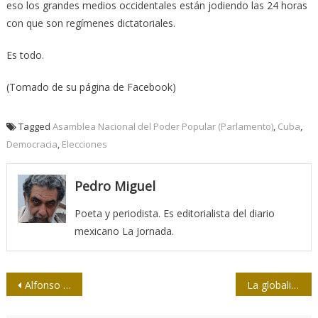
eso los grandes medios occidentales están jodiendo las 24 horas
con que son regímenes dictatoriales.
Es todo.
(Tomado de su página de Facebook)
Tagged
Asamblea Nacional del Poder Popular (Parlamento)
,
Cuba
,
Democracia
,
Elecciones
Pedro Miguel
Poeta y periodista. Es editorialista del diario
mexicano La Jornada.
Navegación
Alfonso Guillén Zelaya, el mexicano del yate Granma
La globalización neoliberal en crisis
de