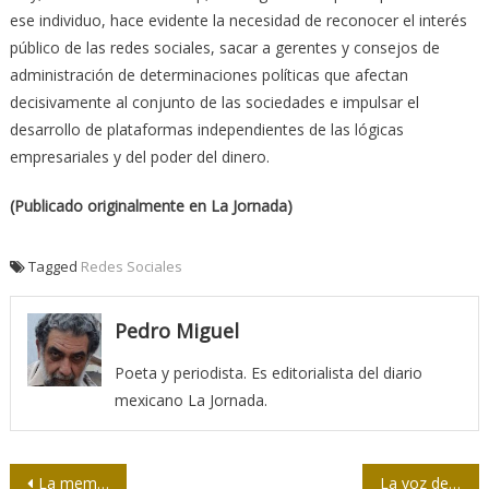
ese individuo, hace evidente la necesidad de reconocer el interés
público de las redes sociales, sacar a gerentes y consejos de
administración de determinaciones políticas que afectan
decisivamente al conjunto de las sociedades e impulsar el
desarrollo de plataformas independientes de las lógicas
empresariales y del poder del dinero.
(Publicado originalmente en La Jornada)
Tagged
Redes Sociales
Pedro Miguel
Poeta y periodista. Es editorialista del diario
mexicano La Jornada.
Navegación
La memoria genética pudiera explicar los casos asintomáticos
La voz de patrimonio cubano cumplió 22 años