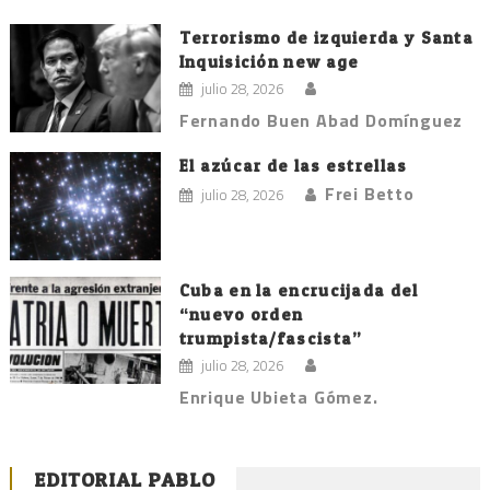
Terrorismo de izquierda y Santa
Inquisición new age
julio 28, 2026
Fernando Buen Abad Domínguez
El azúcar de las estrellas
Frei Betto
julio 28, 2026
Cuba en la encrucijada del
“nuevo orden
trumpista/fascista”
julio 28, 2026
Enrique Ubieta Gómez.
EDITORIAL PABLO