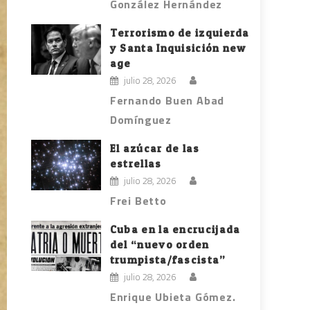
González Hernández
Terrorismo de izquierda
y Santa Inquisición new
age
julio 28, 2026
Fernando Buen Abad
Domínguez
El azúcar de las
estrellas
julio 28, 2026
Frei Betto
Cuba en la encrucijada
del “nuevo orden
trumpista/fascista”
julio 28, 2026
Enrique Ubieta Gómez.