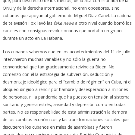
que, para descrédito de los medios, de la alta comisionada de la
ONU y de la derecha internacional, no eran opositores, sino
cubanos que apoyan al gobierno de Miguel Díaz-Canel. La cadena
de televisión Fox llevó las
fake news
a otro nivel cuando borró los
carteles con consignas revolucionarias que portaba un grupo
durante un acto en La Habana.
Los cubanos sabemos que en los acontecimientos del 11 de julio
intervinieron muchas variables y no sólo la guerra no
convencional que tan graciosamente reivindica Biden. No
comenzó con él la estrategia de subversión, seducción y
desmontaje ideológico para el “cambio de régimen” en Cuba, ni el
bloqueo dirigido a rendir por hambre y desesperación a millones
de personas, ni la pandemia que ha puesto en tensión al sistema
sanitario y genera estrés, ansiedad y depresión como en todas
partes. No es responsabilidad de esta administración la demora
de los cambios económicos y las transformaciones sociales que
discutieron los cubanos en miles de asambleas y fueron
aprobados en sucesivos congresos del Partido Comunista de