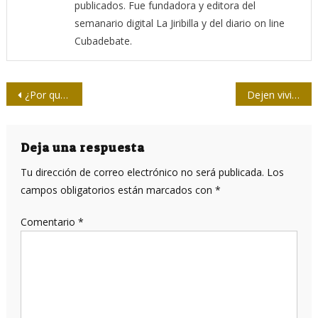
publicados. Fue fundadora y editora del
semanario digital La Jiribilla y del diario on line
Cubadebate.
Navegación
¿Por qué tenemos un bloqueo económico impuesto por EE.UU. desde hace más de 60 años?
Dejen vivir a Cuba, publica el New York Times
de
entradas
Deja una respuesta
Tu dirección de correo electrónico no será publicada.
Los
campos obligatorios están marcados con
*
Comentario
*