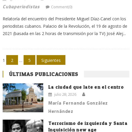
Cubaperiodistas
Comment(0)
Relatoría del encuentro del Presidente Miguel Díaz-Canel con los
periodistas cubanos. Palacio de la Revolución, el 19 de agosto de
2021 (basada en las 2 horas de transmisión por la TV) José Alej...
Navegación
1
2
…
5
Siguientes
de
ÚLTIMAS PUBLICACIONES
entradas
La ciudad que late en el centro
julio 28, 2026
María Fernanda González
Hernández
Terrorismo de izquierda y Santa
Inquisición new age