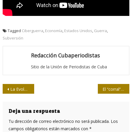
Tagged
Ciberguerra
,
Economía
,
Estados Unidos
,
Guerra
,
Subversión
Redacción Cubaperiodistas
Sitio de la Unión de Periodistas de Cuba
Navegación
La Evolución de la Comunicación en la nueva Época: Del Fuego a la Inteligencia Cuántica
El “corral” de Washington
de
entradas
Deja una respuesta
Tu dirección de correo electrónico no será publicada.
Los
campos obligatorios están marcados con
*