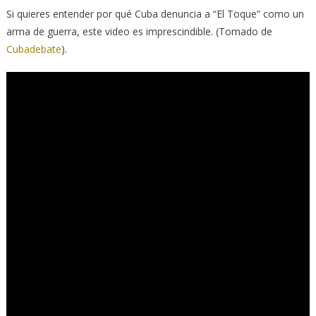
Si quieres entender por qué Cuba denuncia a “El Toque” como un
arma de guerra, este video es imprescindible. (Tomado de
Cubadebate
).