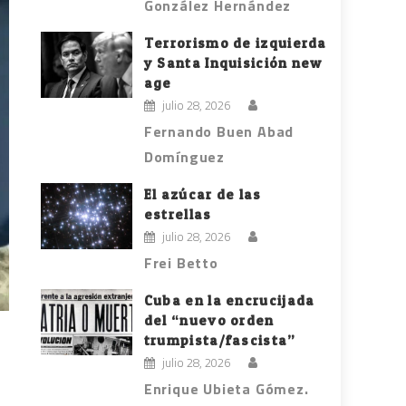
González Hernández
Terrorismo de izquierda
y Santa Inquisición new
age
julio 28, 2026
Fernando Buen Abad
Domínguez
El azúcar de las
estrellas
julio 28, 2026
Frei Betto
Cuba en la encrucijada
del “nuevo orden
trumpista/fascista”
julio 28, 2026
Enrique Ubieta Gómez.