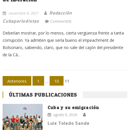
Redacción
noviembre 9, 2021
Cubaperiodistas
Comment(0)
Deberían mostrar, por lo menos, cierta vergüenza frente a tanta
corrupción. Ya admiten que sería bueno el impeachment de
Bolsonaro, sabiendo, claro, que no sale del cajón del presidente
de la Cá...
Navegación
Anteriores
1
…
10
11
de
ÚLTIMAS PUBLICACIONES
entradas
Cuba y su emigración
agosto 9, 2026
Luis Toledo Sande