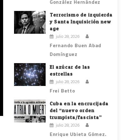
González Hernández
Terrorismo de izquierda
y Santa Inquisición new
age
julio 28, 2026
Fernando Buen Abad
Domínguez
El azúcar de las
estrellas
julio 28, 2026
Frei Betto
Cuba en la encrucijada
del “nuevo orden
trumpista/fascista”
julio 28, 2026
Enrique Ubieta Gómez.