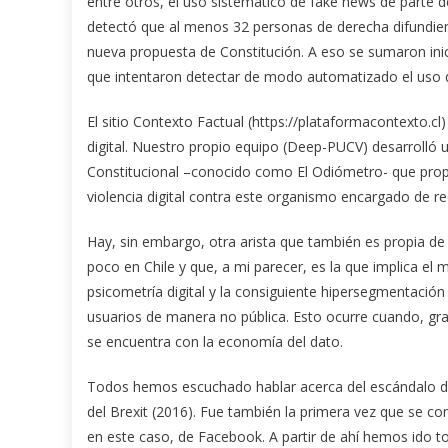
entre otros, el uso sistemático de fake news de parte de 
detectó que al menos 32 personas de derecha difundie
nueva propuesta de Constitución. A eso se sumaron ini
que intentaron detectar de modo automatizado el uso 
El sitio Contexto Factual (https://plataformacontexto.c
digital. Nuestro propio equipo (Deep-PUCV) desarrolló 
Constitucional –conocido como El Odiómetro- que propo
violencia digital contra este organismo encargado de re
Hay, sin embargo, otra arista que también es propia de 
poco en Chile y que, a mi parecer, es la que implica el 
psicometría digital y la consiguiente hipersegmentación
usuarios de manera no pública. Esto ocurre cuando, gracia
se encuentra con la economía del dato.
Todos hemos escuchado hablar acerca del escándalo de
del Brexit (2016). Fue también la primera vez que se co
en este caso, de Facebook. A partir de ahí hemos ido 