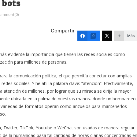
 bots
omment(0)
Compartir
Más
0
ás evidente la importancia que tienen las redes sociales como
ización para millones de personas.
e para la comunicación política, el que permitía conectar con amplias
redes sociales. Y he ahí la palabra clave: “atención”. Efectivamente,
la atención de millones, por lograr que su mirada se dirija la mayor
almente ubicada en la palma de nuestras manos- donde un bombardeo
en variedad de formatos operan como anzuelos para mantenerlos
so.
, Twitter, TikTok, Youtube o WeChat son usadas de manera regular
d de la humanidad pasa tal cantidad de horas diarias concentradas e