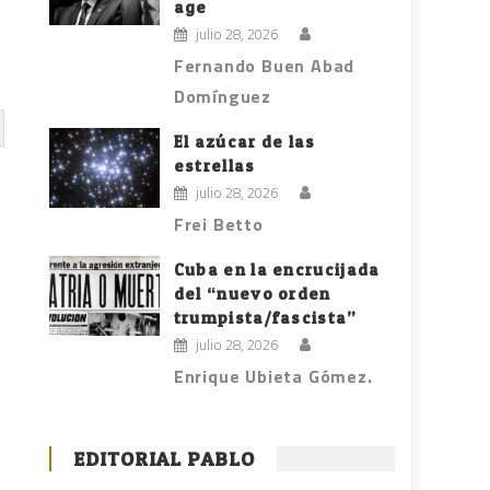
age
julio 28, 2026
Fernando Buen Abad
Domínguez
El azúcar de las
estrellas
julio 28, 2026
Frei Betto
Cuba en la encrucijada
del “nuevo orden
trumpista/fascista”
julio 28, 2026
Enrique Ubieta Gómez.
EDITORIAL PABLO
n