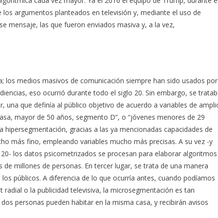
algorítmica cada vez mayor. Ya el 2016 el equipo de Trump, durante e
de los argumentos planteados en televisión y, mediante el uso de
ese mensaje, las que fueron enviados masiva y, a la vez,
va; los medios masivos de comunicación siempre han sido usados por
udiencias, eso ocurrió durante todo el siglo 20. Sin embargo, se trata
una que definía al público objetivo de acuerdo a variables de ampli
casa, mayor de 50 años, segmento D”, o “jóvenes menores de 29
la hipersegmentación, gracias a las ya mencionadas capacidades de
cho más fino, empleando variables mucho más precisas. A su vez -y
 20- los datos psicometrizados se procesan para elaborar algoritmos
es de millones de personas. En tercer lugar, se trata de una manera
 los públicos. A diferencia de lo que ocurría antes, cuando podíamos
t radial o la publicidad televisiva, la microsegmentación es tan
 dos personas pueden habitar en la misma casa, y recibirán avisos