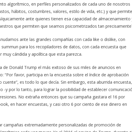
to algorítmico, en perfiles personalizados de cada uno de nosotros
stos, hábitos, costumbres, valores, estilo de vida, etc.) y que permit
íquicamente ante quienes tienen esa capacidad de almacenamiento 
uestros que permiten que seamos psicometrizados tan precisamente
nudamos ante las grandes compañías con cada like o dislike, con
l summun para los recopiladores de datos, con cada encuesta que
 muy cándida y apolítica que esta parezca.
ña de Donald Trump el más exitoso de sus miles de anuncios en
o: “Por favor, participa en la encuesta sobre el índice de aprobación
to cuente”, es todo lo que decía. Sin embargo, esta aburrida encuesta,
o -y por lo tanto, para lograr la posibilidad de establecer comunicaci
impresiones. No extraña entonces que su campaña gastara el 16 por
book, en hacer encuestas, y casi otro 6 por ciento de ese dinero en
crear campañas extremadamente personalizadas de promoción de