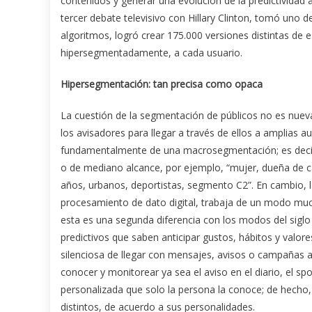
contenidos y generar una evolución de la predictividad 
tercer debate televisivo con Hillary Clinton, tomó uno 
algoritmos, logró crear 175.000 versiones distintas de 
hipersegmentadamente, a cada usuario.
Hipersegmentación: tan precisa como opaca
La cuestión de la segmentación de públicos no es nue
los avisadores para llegar a través de ellos a amplias a
fundamentalmente de una macrosegmentación; es decir, 
o de mediano alcance, por ejemplo, “mujer, dueña de 
años, urbanos, deportistas, segmento C2”. En cambio, 
procesamiento de dato digital, trabaja de un modo mu
esta es una segunda diferencia con los modos del siglo
predictivos que saben anticipar gustos, hábitos y valor
silenciosa de llegar con mensajes, avisos o campañas a
conocer y monitorear ya sea el aviso en el diario, el spo
personalizada que solo la persona la conoce; de hecho,
distintos, de acuerdo a sus personalidades.