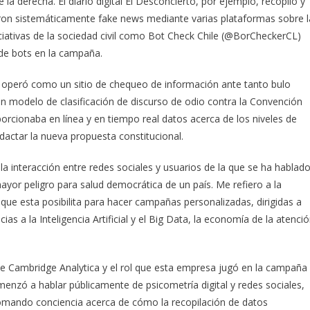
la derecha. El diario digital El Desconcierto, por ejemplo, recopiló y
ron sistemáticamente fake news mediante varias plataformas sobre l
ciativas de la sociedad civil como Bot Check Chile (@BorCheckerCL)
de bots en la campaña.
l) operó como un sitio de chequeo de información ante tanto bulo
un modelo de clasificación de discurso de odio contra la Convención
rcionaba en línea y en tiempo real datos acerca de los niveles de
dactar la nueva propuesta constitucional.
la interacción entre redes sociales y usuarios de la que se ha hablad
mayor peligro para salud democrática de un país. Me refiero a la
 que esta posibilita para hacer campañas personalizadas, dirigidas a
s a la Inteligencia Artificial y el Big Data, la economía de la atenci
 Cambridge Analytica y el rol que esta empresa jugó en la campaña
menzó a hablar públicamente de psicometría digital y redes sociales,
tomando conciencia acerca de cómo la recopilación de datos