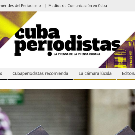
emérides del Periodismo
Medios de Comunicación en Cuba
s
Cubaperiodistas recomienda
La cámara lúcida
Editori