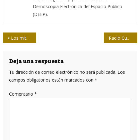
Demoscopía Electrónica del Espacio Público
(DEEP).
Navegación
Los mitos de la infamia
Radio Cubitas de cumpleaños
de
entradas
Deja una respuesta
Tu dirección de correo electrónico no será publicada.
Los
campos obligatorios están marcados con
*
Comentario
*