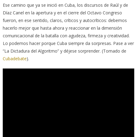
Ese camino que ya se inició en Cuba, los discursos de Raúl y de
Díaz Canel en la apertura y en el cierre del Octavo Congreso
fueron, en ese sentido, claros, críticos y autocríticos: debemos
hacerlo mejor que hasta ahora y reaccionar en la dimensión
comunicacional de la batalla con agudeza, firmeza y creatividad.
Lo podemos hacer porque Cuba siempre da sorpresas. Pase a ver
“La Dictadura del Algoritmo” y déjese sorprender. (Tomado de
Cubadebate
).